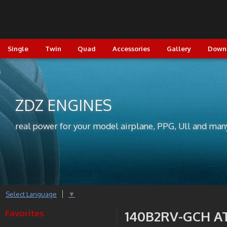
Single
Twin
Quad
Accessories
Gallery
Down
ZDZ ENGINES
real power for your model airplane, PPG, Ull and man
Select Language
▼
Favorites
140B2RV-GCH A