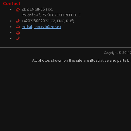
Contact
ZDZ ENGINES s.r.o.
Poličná 543, 75701 CZECH REPUBLIC
+420778002077 (CZ, ENG, RUS)
michal.janousek@zdz.eu
Copyright © 2014 
All photos shown on this site are illustrative and parts