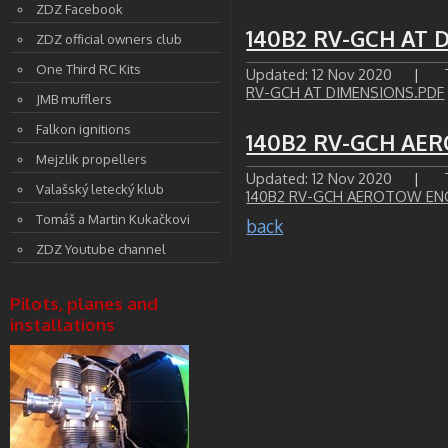
ZDZ Facebook
140B2 RV-GCH AT 
ZDZ official owners club
One Third RC Kits
Updated: 12 Nov 2020
|
RV-GCH AT DIMENSIONS.PDF
JMB mufflers
Falkon ignitions
140B2 RV-GCH AE
Mejzlik propellers
Updated: 12 Nov 2020
|
T
Valašský letecký klub
140B2 RV-GCH AEROTOW EN
Tomáš a Martin Kukačkovi
back
ZDZ Youtube channel
Pilots, planes and
installations