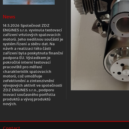
News
14.5.2026 Společnost ZDZ
ENGINES s.r.o. vyvinula testovací
zařízení vrtulových spalovacích
motorů. Jeho nedílnou součástí je
systém řízení a sběru dat. Na
návrh a realizaci této části
zařízení byla poskytnuta finanční
podpora EU. Výsledkem je
pokročilé interní testovací
pracoviště pro měření
charakteristik spalovacích
motorů, což umožňuje
zefektivnění a zintenzivnění
vývojových aktivit ve společnosti
ZDZ ENGINES s.r.o., podporu
inovací současného portfolia
produktů a vývoj produktů
nových.
Contact