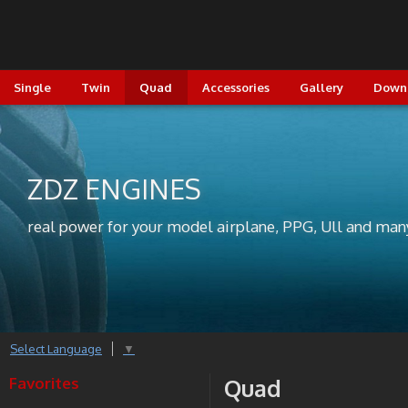
Single
Twin
Quad
Accessories
Gallery
Down
ZDZ ENGINES
real power for your model airplane, PPG, Ull and man
Select Language
▼
Favorites
Quad