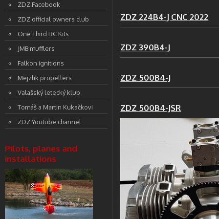
ZDZ Facebook
ZDZ 224B4-J CNC 2022
ZDZ official owners club
One Third RC Kits
ZDZ 390B4-J
JMB mufflers
Falkon ignitions
ZDZ 500B4-J
Mejzlik propellers
Valašský letecký klub
ZDZ 500B4-JSR
Tomáš a Martin Kukačkovi
ZDZ Youtube channel
Pilots, planes and
installations