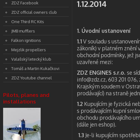
1.12.2014
ZDZ Facebook
ZDZ official owners club
One Third RC Kits
1. Úvodní ustanovení
JMB mufflers
Falkon ignitions
1.1
V souladu s ustanovením
zákoník) v platném znění
Mejzlik propellers
obchodní podmínky, jež js
Valašský letecký klub
uzavřené mezi:
Tomáš a Martin Kukačkovi
ZDZ ENGINES s.r.o.
se sí
ZDZ Youtube channel
info@zdz.cz, 603 201 076
Krajským soudem v Ostravě
prodávající) na straně jed
Pilots, planes and
installations
1.2
Kupujícím je fyzická ne
s prodávajícím kupní sml
obchodu prodávajícího um
(dále jen eshop).
1.3
Je-li kupujícím spotřebi