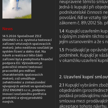
neupravené těmito smluv
Jedná-li kupující při obje
podnikatelské činnosti n
povolání, řídí se vztahy
zákonem č. 89/2012 Sb. při
News
1.4
Kupující uzavřením kup
s úplným zněním těchto 
14.5.2026 Společnost ZDZ
ENGINES s.r.o. vyvinula testovací
jejím ustanovením a že s n
zařízení vrtulových spalovacích
motorů. Jeho nedílnou součástí je
1.5
Prodávající je oprávně
systém řízení a sběru dat. Na
podmínek. Kupující je vá
návrh a realizaci této části
zařízení byla poskytnuta finanční
v okamžiku uzavření kupní
podpora EU. Výsledkem je
pokročilé interní testovací
pracoviště pro měření
charakteristik spalovacích
2. Uzavření kupní smlo
motorů, což umožňuje
zefektivnění a zintenzivnění
2.1
Kupující vybráním zbož
vývojových aktivit ve společnosti
objednáním (prostřednict
ZDZ ENGINES s.r.o., podporu
inovací současného portfolia
podává prodávajícímu náv
produktů a vývoj produktů
smlouva mezi prodávající
nových.
akceptace tohoto návrhu,