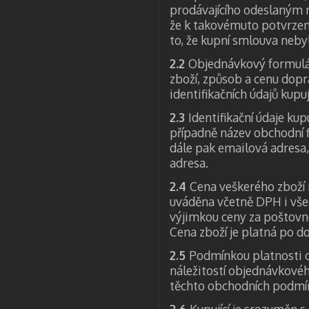
prodávajícího odeslaným n
že k takovémuto potvrzení
to, že kupní smlouva neby
2.2
Objednávkový formulář
zboží, způsob a cenu dopr
identifikačních údajů kupuj
2.3
Identifikační údaje kup
případně název obchodní fi
dále pak emailová adresa,
adresa.
2.4
Cena veškerého zboží 
uváděna včetně DPH i všec
výjimkou ceny za poštovné
Cena zboží je platná po do
2.5
Podmínkou platnosti o
náležitostí objednávkovéh
těchto obchodních podmí