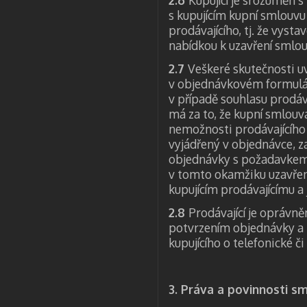
2.6
Kupující je srozuměn s 
s kupujícím kupní smlouvu
prodávajícího, tj. že vysta
nabídkou k uzavření smlou
2.7
Veškeré skutečnosti 
v objednávkovém formulář
v případě souhlasu prodáva
má za to, že kupní smlouv
nemožnosti prodávajícího 
vyjádřený v objednávce, z
objednávky s požadavkem n
v tomto okamžiku uzavře
kupujícím prodávajícímu a
2.8
Prodávající je oprávn
potvrzením objednávky a 
kupujícího o telefonické č
3. Práva a povinnosti s