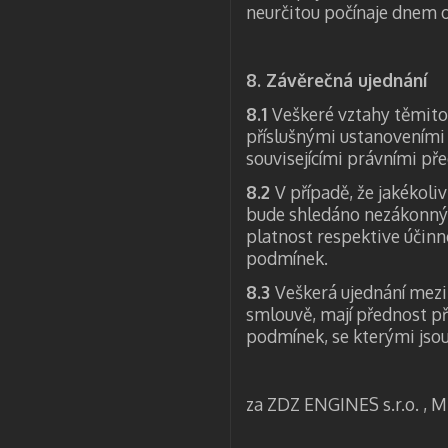
neurčitou počínaje dnem 
8. Závěrečná ujednání
8.1
Veškeré vztahy těmito
příslušnými ustanoveními 
souvisejícími právními pře
8.2
V případě, že jakékol
bude shledáno nezákonný
platnost respektive účinn
podmínek.
8.3
Veškerá ujednání mezi
smlouvě, mají přednost p
podmínek, se kterými jsou
za ZDZ ENGINES s.r.o. , M