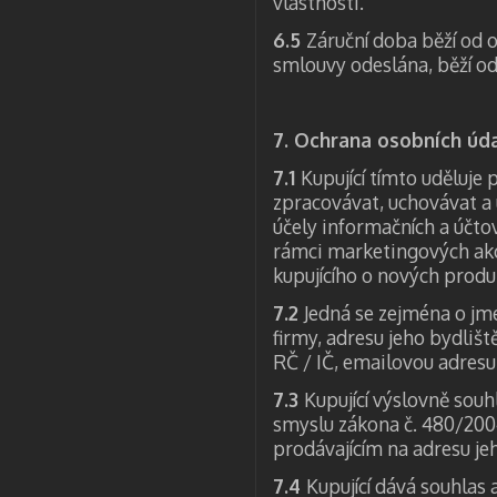
vlastnosti.
6.5
Záruční doba běží od o
smlouvy odeslána, běží od 
7. Ochrana osobních úd
7.1
Kupující tímto uděluje
zpracovávat, uchovávat a u
účely informačních a účtov
rámci marketingových akc
kupujícího o nových produ
7.2
Jedná se zejména o jmé
firmy, adresu jeho bydlišt
RČ / IČ, emailovou adresu 
7.3
Kupující výslovně souh
smyslu zákona č. 480/2004
prodávajícím na adresu je
7.4
Kupující dává souhlas