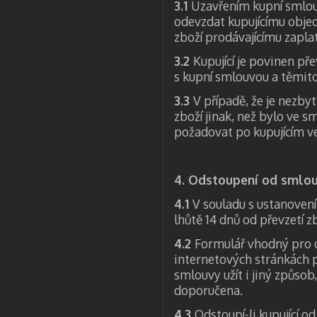
3.1
Uzavřením kupní smlou
odevzdat kupujícímu objed
zboží prodávajícímu zapla
3.2
Kupující je povinen př
s kupní smlouvou a těmi
3.3
V případě, že je nezby
zboží jinak, než bylo ve 
požadovat po kupujícím v
4. Odstoupení od smlo
4.1
V souladu s ustanovení
lhůtě 14 dnů od převzetí 
4.2
Formulář vhodný pro 
internetových stránkách p
smlouvy užít i jiný způsob
doporučena.
4.3
Odstoupí-li kupující 