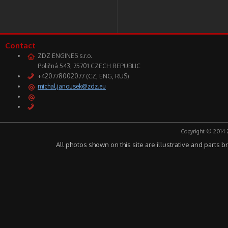
Contact
ZDZ ENGINES s.r.o.
Poličná 543, 75701 CZECH REPUBLIC
+420778002077 (CZ, ENG, RUS)
michal.janousek@zdz.eu
Copyright © 2014 
All photos shown on this site are illustrative and parts