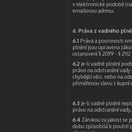
v elektronické podobě (n
emailovou adresu.
6. Práva z vadného plně
6.1
Práva a povinnosti sml
plnění jsou upravena záko
ustanovení § 2099 - § 2112
6.2
Je-li vadné plnění po
právo na odstranění vady
chybějící věci, nebo na o
přiměřenou slevu z kupní 
6.3
Je-li vadné plnění ne
právo na odstranění vady,
6.4
Zárukou za jakost se p
dobu způsobilá k použití 