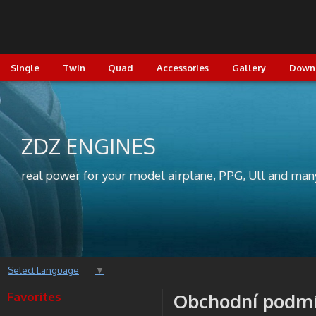
Single
Twin
Quad
Accessories
Gallery
Down
ZDZ ENGINES
real power for your model airplane, PPG, Ull and man
Select Language
▼
Favorites
Obchodní podmí