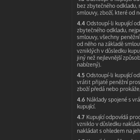
bez zbytečného odkladu, n
smlouvy, zboží, které od 
4.4
Odstoupí-li kupující o
zbytečného odkladu, nejpo
smlouvy, všechny peněžní 
od něho na základě smlou
vzniklých v důsledku kupu
jiný než nejlevnější způs
nabízený).
4.5
Odstoupí-li kupující o
vrátit přijaté peněžní pro
zboží předá nebo prokáže,
4.6
Náklady spojené s vrá
kupující.
4.7
Kupující odpovídá prod
vzniklo v důsledku nakládá
nakládat s ohledem na jeh