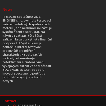
News
14.5.2026 Společnost ZDZ
ENGINES s.r.o. vyvinula testovací
zařízení vrtulových spalovacích
motorů. Jeho nedílnou součástí je
systém řízení a sběru dat. Na
návrh a realizaci této části
zařízení byla poskytnuta finanční
podpora EU. Výsledkem je
pokročilé interní testovací
pracoviště pro měření
charakteristik spalovacích
motorů, což umožňuje
zefektivnění a zintenzivnění
vývojových aktivit ve společnosti
ZDZ ENGINES s.r.o., podporu
inovací současného portfolia
produktů a vývoj produktů
nových.
Contact
ZDZ ENGINES s.r.o.