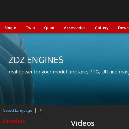
Single
Twin
Quad
Accessories
Gallery
Down
ZDZ ENGINES
real power for your model airplane, PPG, Ull and man
Select Language
▼
Favorites
Videos