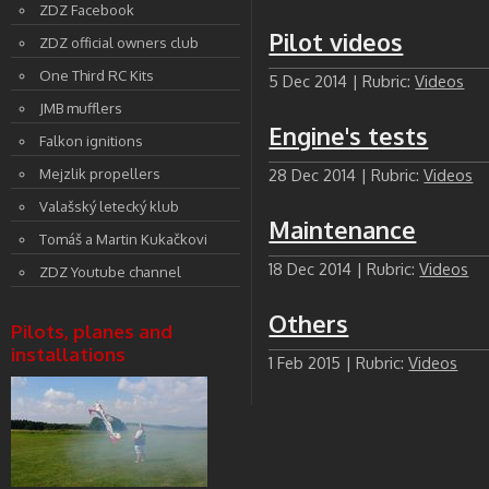
ZDZ Facebook
Pilot videos
ZDZ official owners club
One Third RC Kits
5 Dec 2014 | Rubric:
Videos
JMB mufflers
Engine's tests
Falkon ignitions
Mejzlik propellers
28 Dec 2014 | Rubric:
Videos
Valašský letecký klub
Maintenance
Tomáš a Martin Kukačkovi
18 Dec 2014 | Rubric:
Videos
ZDZ Youtube channel
Others
Pilots, planes and
installations
1 Feb 2015 | Rubric:
Videos