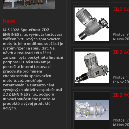
ZDZ 56
News
14.5.2026 Společnost ZDZ
ENGINES s.r.o. vyvinula testovací
Photos: 9
zařízení vrtulových spalovacích
16 Nov 2
motorů. Jeho nedílnou součástí je
systém řízení a sběru dat. Na
ZDZ 6
návrh a realizaci této části
zařízení byla poskytnuta finanční
podpora EU. Výsledkem je
pokročilé interní testovací
pracoviště pro měření
charakteristik spalovacích
Photos: 1
motorů, což umožňuje
17 Nov 2
zefektivnění a zintenzivnění
vývojových aktivit ve společnosti
ZDZ ENGINES s.r.o., podporu
ZDZ 9
inovací současného portfolia
produktů a vývoj produktů
nových.
Photos: 9
16 Nov 2