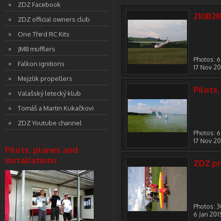
ZDZ Facebook
210B2R
ZDZ official owners club
One Third RC Kits
JMB mufflers
Photos: 6
Falkon ignitions
17 Nov 2
Mejzlik propellers
Pilots
Valašský letecký klub
Tomáš a Martin Kukačkovi
ZDZ Youtube channel
Photos: 
17 Nov 2
Pilots, planes and
installations
ZDZ pr
Photos: 
6 Jan 201