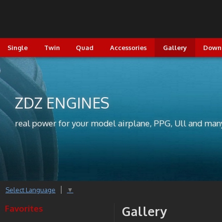
Single
Twin
Quad
Accessories
Gallery
Down
ZDZ ENGINES
real power for your model airplane, PPG, Ull and man
Select Language
▼
Favorites
Gallery