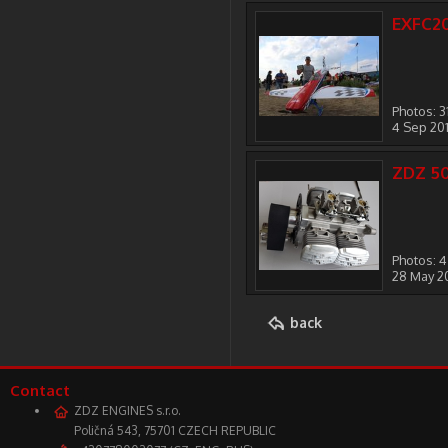
EXFC2
Photos: 3
4 Sep 20
ZDZ 5
Photos: 4
28 May 2
back
Contact
ZDZ ENGINES s.r.o.
Poličná 543, 75701 CZECH REPUBLIC