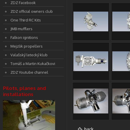
ZDZ Facebook
ZDZ official owners club
One Third RC Kits
JMB mufflers
Falkon ignitions
Mejzlik propellers
Valašský letecký klub
Tomáš a Martin Kukačkovi
ZDZ Youtube channel
Pilots, planes and
installations
back