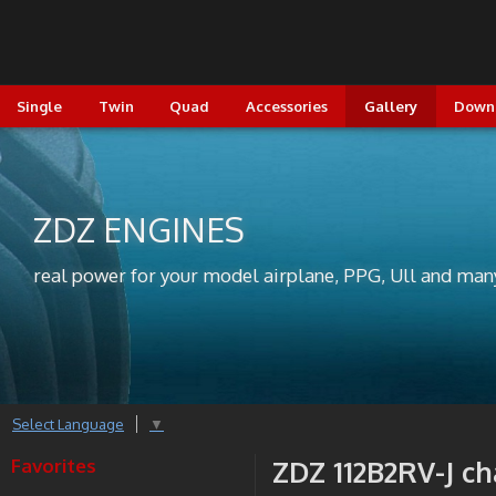
Single
Twin
Quad
Accessories
Gallery
Down
ZDZ ENGINES
real power for your model airplane, PPG, Ull and man
Select Language
▼
Favorites
ZDZ 112B2RV-J c