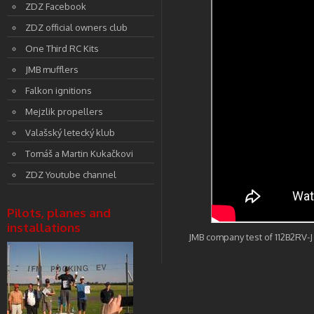
ZDZ Facebook
ZDZ official owners club
One Third RC Kits
JMB mufflers
Falkon ignitions
Mejzlik propellers
Valašský letecký klub
Tomáš a Martin Kukačkovi
ZDZ Youtube channel
Pilots, planes and
installations
JMB company test of 112B2RV-J