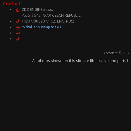
Contact
ZDZ ENGINES s.r.o.
Poličná 543, 75701 CZECH REPUBLIC
+420778002077 (CZ, ENG, RUS)
michal.janousek@zdz.eu
Copyright © 2014 
All photos shown on this site are illustrative and parts