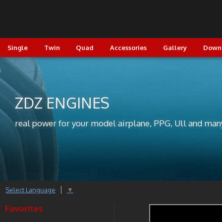
Single
Twin
Quad
Accessories
Gallery
Down
ZDZ ENGINES
real power for your model airplane, PPG, Ull and man
Select Language
▼
Favorites