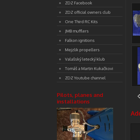
ZDZ Facebook
ZDZ official owners club
One Third RC Kits
JMB mufflers
Falkon ignitions
Mejzlik propellers
Valašský letecký klub
Tomáš a Martin Kukačkovi
ZDZ Youtube channel
Pilots, planes and
installations
Ad