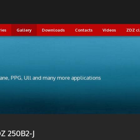
ries
Gallery
Downloads
Contacts
Videos
ZDZ c
lane, PPG, Ull and many more applications
Z 250B2-J