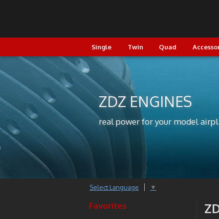
Single
Twin
Quad
Accesso
ZDZ ENGINES
real power for your model airp
Select Language
▼
Favorites
ZD