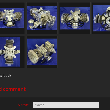
back
d comment
Name: