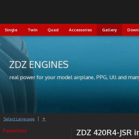
Single
Twin
Quad
Accessories
Gallery
Down
ZDZ ENGINES
real power for your model airplane, PPG, Ull and man
Select Language
▼
Favorites
ZDZ 420R4-JSR i