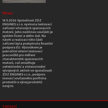
News
14.5.2026 Společnost ZDZ
ENGINES s.r.o. vyvinula testovací
zařízení vrtulových spalovacích
motorů. Jeho nedílnou součástí je
systém řízení a sběru dat. Na
návrh a realizaci této části
zařízení byla poskytnuta finanční
podpora EU. Výsledkem je
pokročilé interní testovací
pracoviště pro měření
charakteristik spalovacích
motorů, což umožňuje
zefektivnění a zintenzivnění
vývojových aktivit ve společnosti
ZDZ ENGINES s.r.o., podporu
inovací současného portfolia
produktů a vývoj produktů
nových.
Contact