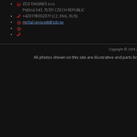
ZDZ ENGINES s.r.o.
Poličná 543, 75701 CZECH REPUBLIC
+420778002077 (CZ, ENG, RUS)
michal.janousek@zdz.eu
Copyright © 2014 
All photos shown on this site are illustrative and parts