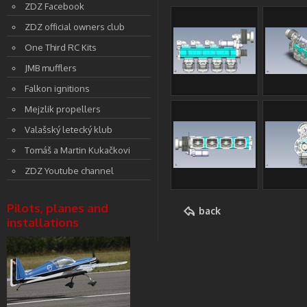
ZDZ Facebook
ZDZ official owners club
One Third RC Kits
JMB mufflers
Falkon ignitions
Mejzlik propellers
Valašský letecký klub
Tomáš a Martin Kukačkovi
ZDZ Youtube channel
Pilots, planes and
back
installations