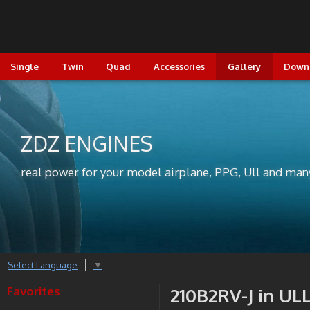
Single
Twin
Quad
Accessories
Gallery
Down
ZDZ ENGINES
real power for your model airplane, PPG, Ull and man
Select Language
▼
Favorites
210B2RV-J in UL