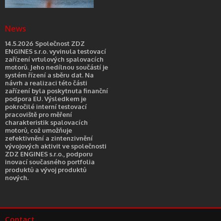
News
14.5.2026 Společnost ZDZ
ENGINES s.r.o. vyvinula testovací
zařízení vrtulových spalovacích
motorů. Jeho nedílnou součástí je
systém řízení a sběru dat. Na
návrh a realizaci této části
zařízení byla poskytnuta finanční
podpora EU. Výsledkem je
pokročilé interní testovací
pracoviště pro měření
charakteristik spalovacích
motorů, což umožňuje
zefektivnění a zintenzivnění
vývojových aktivit ve společnosti
ZDZ ENGINES s.r.o., podporu
inovací současného portfolia
produktů a vývoj produktů
nových.
Contact