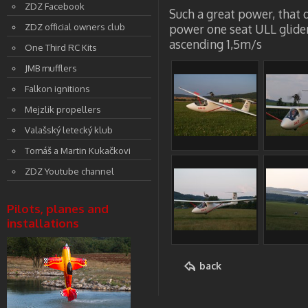
ZDZ Facebook
Such a great power, that 
ZDZ official owners club
power one seat ULL glide
ascending 1,5m/s
One Third RC Kits
JMB mufflers
Falkon ignitions
Mejzlik propellers
Valašský letecký klub
Tomáš a Martin Kukačkovi
ZDZ Youtube channel
Pilots, planes and
installations
back