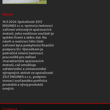
News
14.5.2026 Společnost ZDZ
ENGINES s.r.o. vyvinula testovací
zařízení vrtulových spalovacích
motorů. Jeho nedílnou součástí je
systém řízení a sběru dat. Na
návrh a realizaci této části
zařízení byla poskytnuta finanční
podpora EU. Výsledkem je
pokročilé interní testovací
pracoviště pro měření
charakteristik spalovacích
motorů, což umožňuje
zefektivnění a zintenzivnění
vývojových aktivit ve společnosti
ZDZ ENGINES s.r.o., podporu
inovací současného portfolia
produktů a vývoj produktů
nových.
Contact