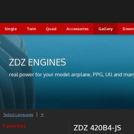
Single
Twin
Quad
Accessories
Gallery
Down
ZDZ ENGINES
real power for your model airplane, PPG, Ull and man
Select Language
▼
Favorites
ZDZ 420B4-JS