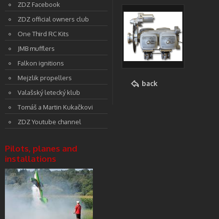
ZDZ Facebook
ZDZ official owners club
One Third RC Kits
JMB mufflers
Falkon ignitions
Mejzlik propellers
back
Valašský letecký klub
Tomáš a Martin Kukačkovi
ZDZ Youtube channel
Pilots, planes and
installations