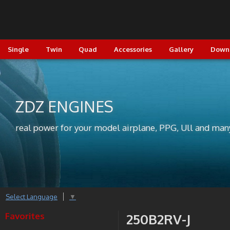
Single
Twin
Quad
Accessories
Gallery
Down
ZDZ ENGINES
real power for your model airplane, PPG, Ull and man
Select Language
▼
Favorites
250B2RV-J