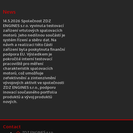
News
14.5.2026 Společnost ZDZ
ENGINES s.r.o. vyvinula testovací
zařízení vrtulových spalovacích
motorů. Jeho nedílnou součástí je
systém řízení a sběru dat. Na
návrh a realizaci této části
zařízení byla poskytnuta finanční
podpora EU. Výsledkem je
pokročilé interní testovací
pracoviště pro měření
charakteristik spalovacích
motorů, což umožňuje
zefektivnění a zintenzivnění
vývojových aktivit ve společnosti
ZDZ ENGINES s.r.o., podporu
inovací současného portfolia
produktů a vývoj produktů
nových.
Contact
ZDZ ENGINES s.r.o.