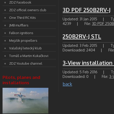
ZDZ Facebook
3D PDF 250B2RV-J
ZDZ official owners club
One Third RC Kits
Updated: 31 Jan 2015
|
Ty
4239
|
File:
3D PDF 250B
JMB mufflers
Falkon ignitions
250B2RV-J STL
Mejzlik propellers
Updated: 3 Feb 2015
|
Ty
Valašský letecký klub
Downloaded: 2404
|
Fil
Tomáš a Martin Kukačkovi
3-View installatio
ZDZ Youtube channel
Updated: 5 Feb 2016
|
Ty
Downloaded: 0
|
File:
3-
Pilots, planes and
installations
back