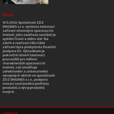
News
14.5.2026 Společnost ZDZ
ENGINES s.r.o. vyvinula testovací
zařízení vrtulových spalovacích
motorů. Jeho nedílnou součástí je
systém řízení a sběru dat. Na
návrh a realizaci této části
zařízení byla poskytnuta finanční
podpora EU. Výsledkem je
pokročilé interní testovací
pracoviště pro měření
charakteristik spalovacích
motorů, což umožňuje
zefektivnění a zintenzivnění
vývojových aktivit ve společnosti
ZDZ ENGINES s.r.o., podporu
inovací současného portfolia
produktů a vývoj produktů
nových.
Contact