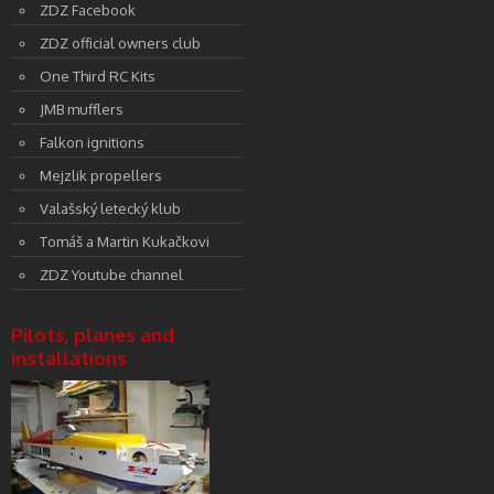
ZDZ Facebook
ZDZ official owners club
One Third RC Kits
JMB mufflers
Falkon ignitions
Mejzlik propellers
Valašský letecký klub
Tomáš a Martin Kukačkovi
ZDZ Youtube channel
Pilots, planes and
installations