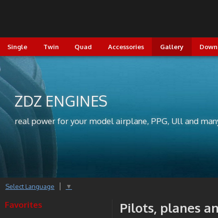
Single
Twin
Quad
Accessories
Gallery
Down
ZDZ ENGINES
real power for your model airplane, PPG, Ull and man
Select Language
▼
Favorites
Pilots, planes a