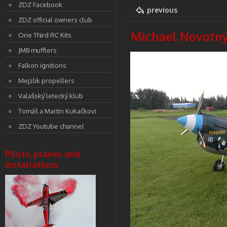
ZDZ Facebook
previous
ZDZ official owners club
Michael Novotný,
One Third RC Kits
JMB mufflers
Falkon ignitions
Mejzlik propellers
Valašský letecký klub
Tomáš a Martin Kukačkovi
ZDZ Youtube channel
Pilots, planes and
installations