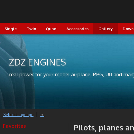
Single
Twin
Quad
Accessories
Gallery
Down
ZDZ ENGINES
real power for your model airplane, PPG, Ull and man
Select Language
▼
Favorites
Pilots, planes a