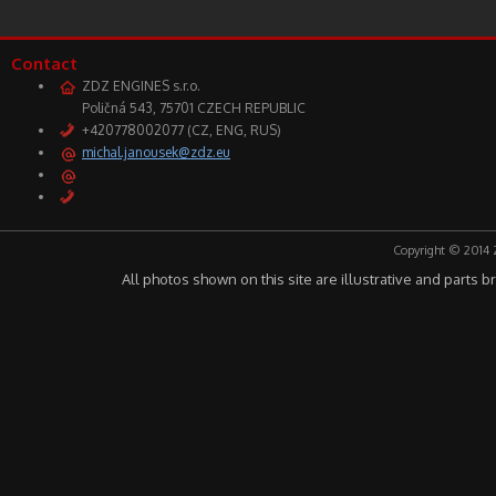
Contact
ZDZ ENGINES s.r.o.
Poličná 543, 75701 CZECH REPUBLIC
+420778002077 (CZ, ENG, RUS)
michal.janousek@zdz.eu
Copyright © 2014 
All photos shown on this site are illustrative and parts