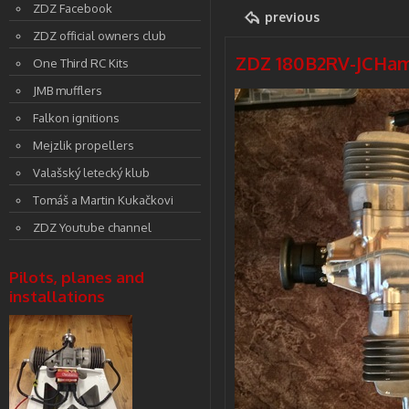
ZDZ Facebook
previous
ZDZ official owners club
ZDZ 180B2RV-JCHamp
One Third RC Kits
JMB mufflers
Falkon ignitions
Mejzlik propellers
Valašský letecký klub
Tomáš a Martin Kukačkovi
ZDZ Youtube channel
Pilots, planes and
installations