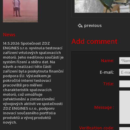
previous
News
Add comment
14.5.2026 Společnost ZDZ
ENGINES s.r.o. vyvinula testovací
zařízení vrtulových spalovacích
motorů. Jeho nedílnou součástí je
Name:
systém řízení a sběru dat. Na
návrh a realizaci této části
zařízení byla poskytnuta finanční
E-mail:
podpora EU. Výsledkem je
pokročilé interní testovací
Title:
pracoviště pro měření
charakteristik spalovacích
motorů, což umožňuje
zefektivnění a zintenzivnění
vývojových aktivit ve společnosti
Message :
ZDZ ENGINES s.r.o., podporu
inovací současného portfolia
produktů a vývoj produktů
nových.
Verification code: