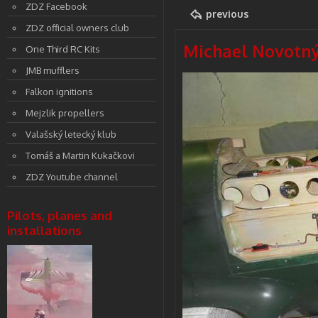
ZDZ Facebook
previous
ZDZ official owners club
Michael Novotný,
One Third RC Kits
JMB mufflers
Falkon ignitions
Mejzlik propellers
Valašský letecký klub
Tomáš a Martin Kukačkovi
ZDZ Youtube channel
Pilots, planes and
installations