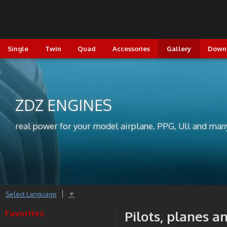
Single
Twin
Quad
Accessories
Gallery
Down
ZDZ ENGINES
real power for your model airplane, PPG, Ull and man
Select Language
▼
Favorites
Pilots, planes a