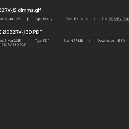
B2RV-JS dimms.gif
ed: 17 Jan 2015
|
Type: Binary
|
Size: 135.42 kB
|
File:
210B2RV-JS d
 210B2RV-J 3D PDF
ed: 3 Mar 2015
|
Type: PDF
|
Size: 4.77 MB
|
Downloaded: 4350
210B2RV-J 3D PDF