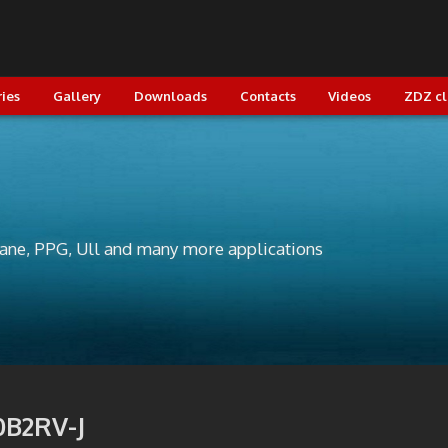
ries
Gallery
Downloads
Contacts
Videos
ZDZ c
lane, PPG, Ull and many more applications
0B2RV-J