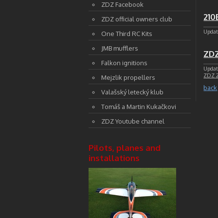
ZDZ Facebook
210
ZDZ official owners club
Updat
One Third RC Kits
JMB mufflers
ZDZ
Falkon ignitions
Updat
ZDZ 
Mejzlik propellers
back
Valašský letecký klub
Tomáš a Martin Kukačkovi
ZDZ Youtube channel
Pilots, planes and
installations