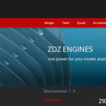
Single
Twin
Quad
Accesso
ZDZ ENGINES
real power for your model airp
Select Language
▼
Favorites
21