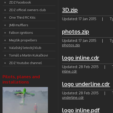
ZDZ Facebook
3D.zip
ZDZ official owners club
One Third RC Kits
Updated: 17 Jan 2015
|
Ty
JMB mufflers
photos.zip
Falkon ignitions
Mejzlik propellers
Updated: 17 Jan 2015
|
Ty
photos.zip
Valašský letecký klub
Tomáš a Martin Kukačkovi
logo inline.cdr
ZDZ Youtube channel
Updated: 28 Feb 2015
|
T
inline.cdr
Pilots, planes and
installations
logo underline.cdr
Updated: 28 Feb 2015
|
T
underline.cdr
logo inline.pdf