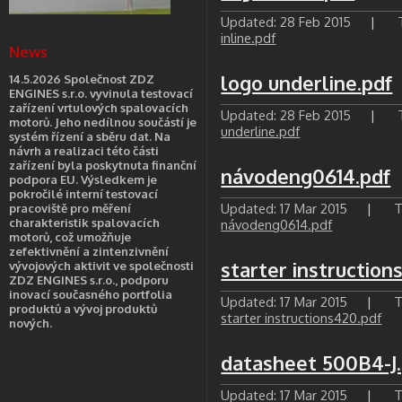
Updated: 28 Feb 2015
|
T
inline.pdf
News
logo underline.pdf
14.5.2026 Společnost ZDZ
ENGINES s.r.o. vyvinula testovací
zařízení vrtulových spalovacích
Updated: 28 Feb 2015
|
T
motorů. Jeho nedílnou součástí je
underline.pdf
systém řízení a sběru dat. Na
návrh a realizaci této části
zařízení byla poskytnuta finanční
návodeng0614.pdf
podpora EU. Výsledkem je
pokročilé interní testovací
Updated: 17 Mar 2015
|
T
pracoviště pro měření
charakteristik spalovacích
návodeng0614.pdf
motorů, což umožňuje
zefektivnění a zintenzivnění
starter instruction
vývojových aktivit ve společnosti
ZDZ ENGINES s.r.o., podporu
inovací současného portfolia
Updated: 17 Mar 2015
|
T
produktů a vývoj produktů
starter instructions420.pdf
nových.
datasheet 500B4-J.
Updated: 17 Mar 2015
|
T