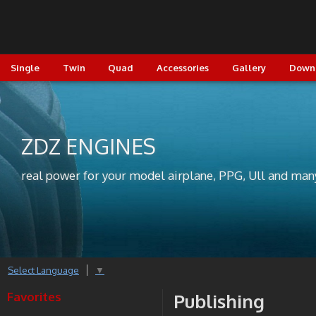
Single
Twin
Quad
Accessories
Gallery
Down
ZDZ ENGINES
real power for your model airplane, PPG, Ull and man
Select Language
▼
Favorites
Publishing