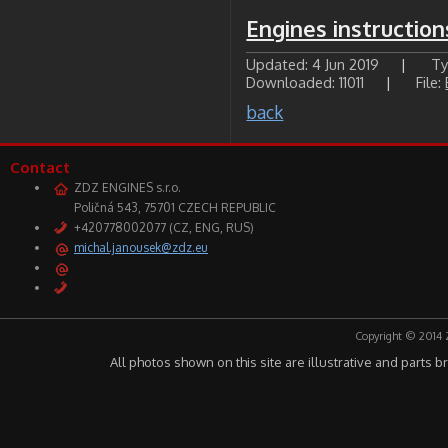
Engines instructio
Updated: 4 Jun 2019
|
Ty
Downloaded: 11011
|
File:
back
Contact
ZDZ ENGINES s.r.o.
Poličná 543, 75701 CZECH REPUBLIC
+420778002077 (CZ, ENG, RUS)
michal.janousek@zdz.eu
Copyright © 2014 
All photos shown on this site are illustrative and parts