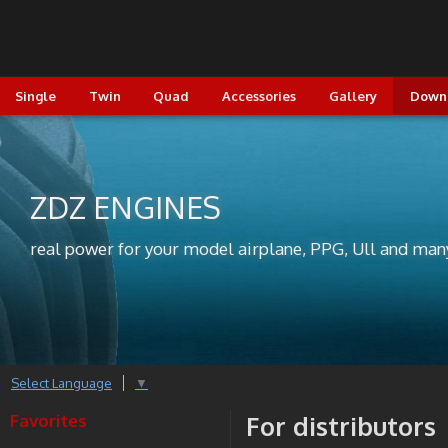
Single
Twin
Quad
Accessories
Gallery
Down
ZDZ ENGINES
real power for your model airplane, PPG, Ull and man
Select Language
▼
Favorites
For distributors