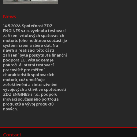
News
14.5.2026 Společnost ZDZ
ENGINES s.r.o. vyvinula testovací
zařízení vrtulových spalovacích
motorů. Jeho nedílnou součástí je
systém řízení a sběru dat. Na
návrh a realizaci této části
zařízení byla poskytnuta finanční
podpora EU. Výsledkem je
pokročilé interní testovací
pracoviště pro měření
charakteristik spalovacích
motorů, což umožňuje
zefektivnění a zintenzivnění
vývojových aktivit ve společnosti
ZDZ ENGINES s.r.o., podporu
inovací současného portfolia
produktů a vývoj produktů
nových.
Contact