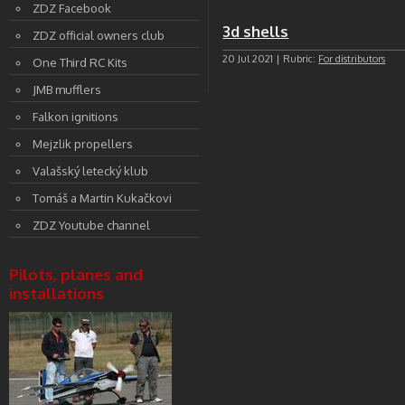
ZDZ Facebook
3d shells
ZDZ official owners club
20 Jul 2021 | Rubric:
For distributors
One Third RC Kits
JMB mufflers
Falkon ignitions
Mejzlik propellers
Valašský letecký klub
Tomáš a Martin Kukačkovi
ZDZ Youtube channel
Pilots, planes and
installations