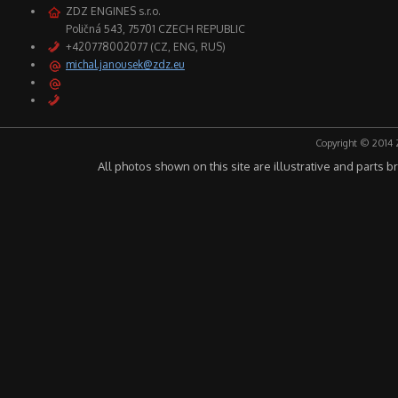
ZDZ ENGINES s.r.o.
Poličná 543, 75701 CZECH REPUBLIC
+420778002077 (CZ, ENG, RUS)
michal.janousek@zdz.eu
Copyright © 2014 
All photos shown on this site are illustrative and parts